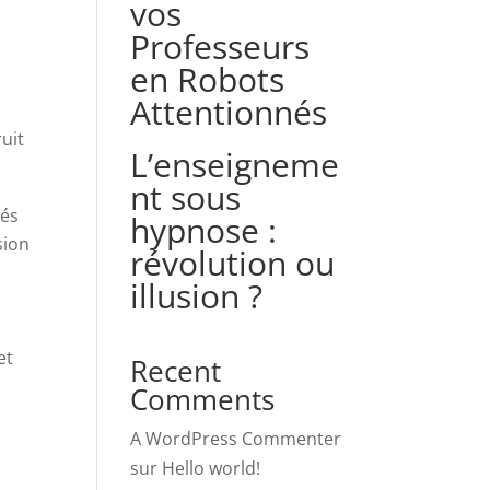
vos
Professeurs
en Robots
Attentionnés
uit
L’enseigneme
nt sous
gés
hypnose :
sion
révolution ou
illusion ?
et
Recent
Comments
A WordPress Commenter
sur
Hello world!